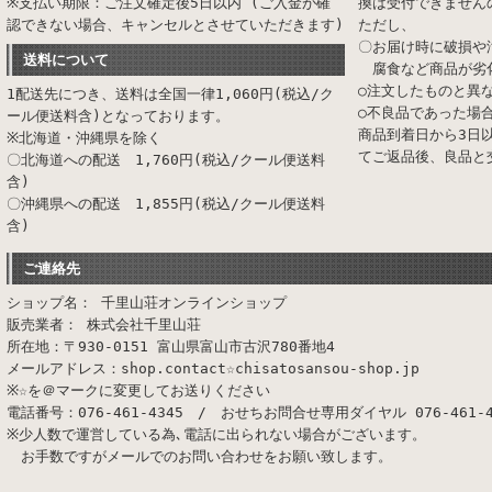
※支払い期限：ご注文確定後5日以内 (ご入金が確
換は受付できません
認できない場合、キャンセルとさせていただきます)
ただし、
〇お届け時に破損や
送料について
腐食など商品が劣
○注文したものと異
1配送先につき、送料は全国一律1,060円(税込/ク
○不良品であった場
ール便送料含)となっております。
商品到着日から3日
※北海道・沖縄県を除く
てご返品後、良品と
〇北海道への配送 1,760円(税込/クール便送料
含)
〇沖縄県への配送 1,855円(税込/クール便送料
含)
ご連絡先
ショップ名： 千里山荘オンラインショップ
販売業者： 株式会社千里山荘
所在地：〒930-0151 富山県富山市古沢780番地4
メールアドレス：shop.contact☆chisatosansou-shop.jp
※☆を＠マークに変更してお送りください
電話番号：076-461-4345 / おせちお問合せ専用ダイヤル 076-461-4
※少人数で運営している為､電話に出られない場合がございます。
お手数ですがメールでのお問い合わせをお願い致します。