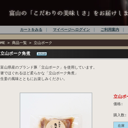
カートをみる
｜
マイページへログイン
｜
ご利用案内
｜
OME
>
商品一覧
>
立山ポーク
立山ポーク角煮
富山県産のブランド豚「立山ポーク」を使用しています。
箸でほぐれるほど柔らかな「立山ポーク角煮」
生姜の風味とともにお楽しみください。
立山ポ
価格:
購入数:
在庫