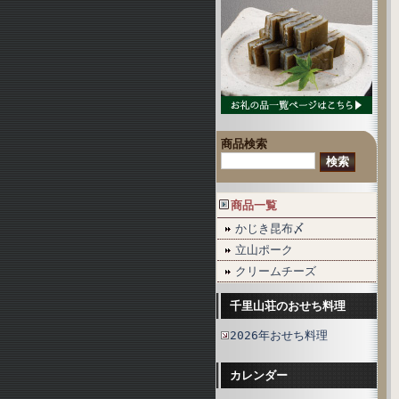
商品検索
商品一覧
かじき昆布〆
立山ポーク
クリームチーズ
千里山荘のおせち料理
2026年おせち料理
カレンダー