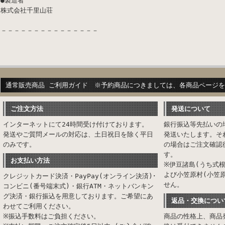
●製造者
株式会社千里山荘
－－－－－－－－－－－－－－－
通常販売商品 ご利用ガイド ※予約商品につきましては、各商品ページ
ご注文方法
発送について
インターネットにて24時間受け付けております。
銀行振込等先払いの
発送やご質問メールの対応は、土日祝日を除く平日
発送いたします。そ
のみです。
の場合はご注文確認
す。
お支払い方法
※伊豆諸島(うち式
よび小笠原村(小笠
クレジットカード決済・PayPay(オンライン決済)･
せん。
コンビニ(番号端末式)・銀行ATM・ネットバンキン
グ決済・銀行振込を用意しております。ご希望にあ
返品・交換につい
わせてご利用ください。
※振込手数料はご負担ください。
商品の性格上、商品