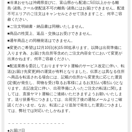
■冷凍おせちは沖縄県並びに、富山県から配達に5日以上かかる離
島･諸島､クール便配送不可の離島･諸島にはお届けできません。配達
不可エリアのご注文はキャンセルとさせて頂きますこと、何卒ご容
赦ください。
■ご注文明細書・納品書は同梱いたしません。
■商品の性質上、返品・交換はお受けできません。
■通年商品との同梱発送はできません。
■変更のご希望は12月10日(水)15:00迄承ります。以降は出荷準備に
入ります為、お届け先住所等含めたご注文内容全てにおいて変更が
出来かねます。何卒ご容赦ください。
■配送業務を委託しておりますヤマト運輸のサービス改定に伴い、転
送(お届け先変更)時の運賃が有料となりました。伝票とは異なる住所
へ商品を転送される場合には、記載の住所から変更先に応じた運賃
(定価)が発生し、荷物を受け取るお客様によるお支払い(着払い)とな
ります。左記改定に伴い、出荷準備に入ったご注文の転送に関しま
しては、直接ヤマト運輸にご連絡いただきますようお願いいたしま
す。送り状番号につきましては、出荷完了後の通知メールよりご確
認くださいませ。なお、転送により追加で発生した運賃につきまし
ては、弊社では対応いたしかねます。
－－－－－－－－－－－－－－－
●お届け日