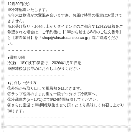
12月30日(火)
※冷凍配送いたします。
※年末は物流が大変混み合います為、お届け時間の指定はお受けで
きません。
※お受け取り・お召し上がりタイミングのご都合で12月29日着をご
希望される場合は、ご予約後に【100から始まる8桁のご注文番号】
と【着希望日】を「shop@chisatosansou.co.jp」迄ご連絡くださ
い。
－－－－－－－－－－－－－－－
●賞味期限
冷凍(－18℃以下)保管で、2026年1月31日迄
※解凍後はお早めにお召し上がりください
－－－－－－－－－－－－－－－
●お召し上がり方
①外箱から取り出して風呂敷をほどきます。
②ラップ包装のままお重を一段ずつ分けて冷蔵庫へ。
③冷蔵庫内(5～10℃)にて約24時間解凍してください。
④さらに室温で1時間程馴染ませて頂くとより美味しくお召し上がり
頂けます。
－－－－－－－－－－－－－－－