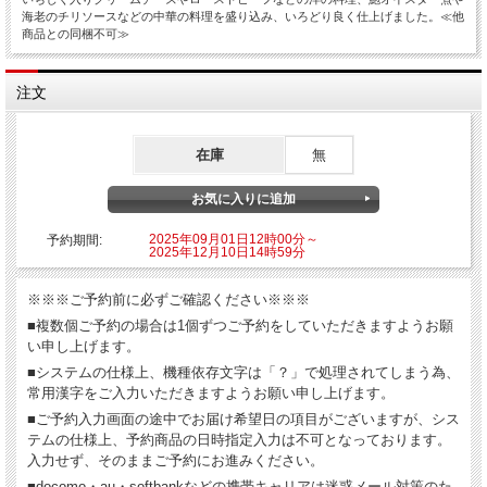
海老のチリソースなどの中華の料理を盛り込み、いろどり良く仕上げました。≪他
商品との同梱不可≫
注文
在庫
無
2025年09月01日12時00分～
予約期間:
2025年12月10日14時59分
※※※ご予約前に必ずご確認ください※※※
■複数個ご予約の場合は1個ずつご予約をしていただきますようお願
い申し上げます。
■システムの仕様上、機種依存文字は「？」で処理されてしまう為、
常用漢字をご入力いただきますようお願い申し上げます。
■ご予約入力画面の途中でお届け希望日の項目がございますが、シス
テムの仕様上、予約商品の日時指定入力は不可となっております。
入力せず、そのままご予約にお進みください。
■docomo・au・softbankなどの携帯キャリアは迷惑メール対策のた