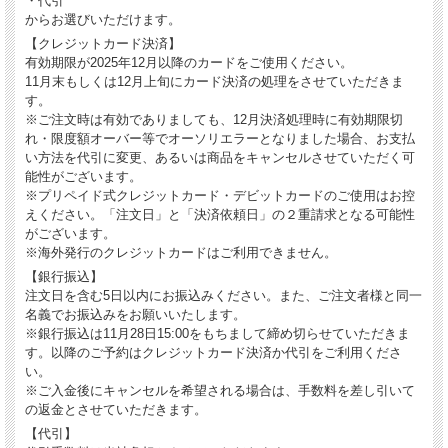
・代引
からお選びいただけます。
【クレジットカード決済】
有効期限が2025年12月以降のカードをご使用ください。
11月末もしくは12月上旬にカード決済の処理をさせていただきま
す。
※ご注文時は有効でありましても、12月決済処理時に有効期限切
れ・限度額オーバー等でオーソリエラーとなりました場合、お支払
い方法を代引に変更、あるいは商品をキャンセルさせていただく可
能性がございます。
※プリペイド式クレジットカード・デビットカードのご使用はお控
えください。「注文日」と「決済依頼日」の２重請求となる可能性
がございます。
※海外発行のクレジットカードはご利用できません。
【銀行振込】
注文日を含む5日以内にお振込みください。また、ご注文者様と同一
名義でお振込みをお願いいたします。
※銀行振込は11月28日15:00をもちまして締め切らせていただきま
す。以降のご予約はクレジットカード決済か代引をご利用くださ
い。
※ご入金後にキャンセルを希望される場合は、手数料を差し引いて
の返金とさせていただきます。
【代引】