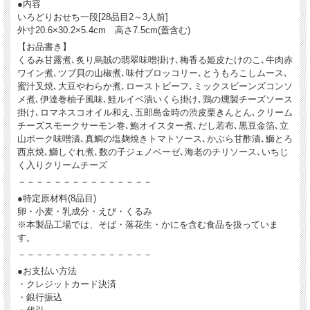
●内容
いろどりおせち一段[28品目2～3人前]
外寸20.6×30.2×5.4cm 高さ7.5cm(蓋含む)
【お品書き】
くるみ甘露煮､炙り烏賊の翡翠味噌掛け､梅香る姫皮たけのこ､牛肉赤
ワイン煮､ツブ貝の山椒煮､味付ブロッコリー､とうもろこしムース､
蜜汁叉焼､大豆やわらか煮､ローストビーフ､ミックスビーンズコンソ
メ煮､伊達巻柚子風味､鮭ルイベ漬いくら掛け､鶏の燻製チーズソース
掛け､ロマネスコオイル和え､五郎島金時の渋皮栗きんとん､クリーム
チーズスモークサーモン巻､鮑オイスター煮､だし若布､黒豆金箔､立
山ポーク味噌漬､真鯛の塩麹焼きトマトソース､かぶら甘酢漬､鰤とろ
西京焼､鰤しぐれ煮､数の子ジェノベーゼ､海老のチリソース､いちじ
く入りクリームチーズ
－－－－－－－－－－－－－－－
●特定原材料(8品目)
卵・小麦・乳成分・えび・くるみ
※本製品工場では、そば・落花生・かにを含む食品を扱っていま
す。
－－－－－－－－－－－－－－－
●お支払い方法
・クレジットカード決済
・銀行振込