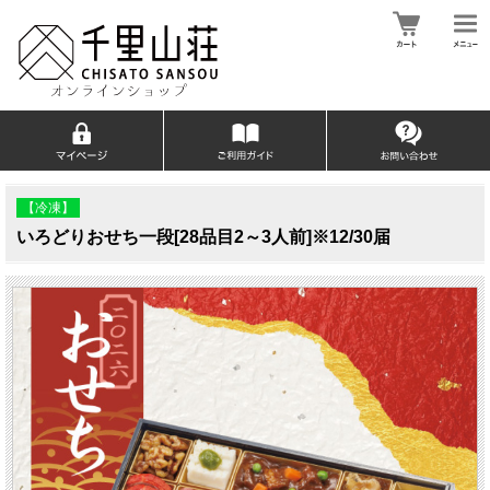
【冷凍】
いろどりおせち一段[28品目2～3人前]※12/30届