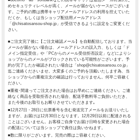
めセキュリティレベルが高く、メールが届かないケースがございま
す。ご予約の際は携帯キャリアメールアドレスの利用を控えていた
だくか、もしくは当ショップ配信用メールアドレス
「@chisatosansou-shop.jp」が受信できるように設定をご変更くだ
さい。
■ご注文完了後に【ご注文確認メール】を自動配信しております。当
メールが届かない場合は、メールアドレスの誤入力、もしくは「ド
メイン指定受信」や「PCからのメール受信拒否設定」などによりシ
ョップからのメールがブロックされている可能性がございます。予
約が完了したか確認されたい場合は「shop@chisatosansou.co.jp」
迄ご連絡くださいませ。大変多くのご予約を頂戴いたします為、当
ショップからの重複注文の確認は行っておりません。何卒ご容赦く
ださい。
■重複･間違ってご注文された場合はお早めにご連絡ください。ご連
絡なく商品を受取拒否された場合、配送手数料等ご負担いただき、
また今後のお取引もお断りさせていただきます｡
■12月27日・28日に伝票番号を含む発送完了メールをお送りいたし
ますが、お届けは12月30日となります。12月29日以前に配達される
ことはございません。お客様ご自身でお届け日時を変更された場合
の配送については当ショップで責任は負いかねます。
■数に限りがございます。完売の際はご容赦ください。